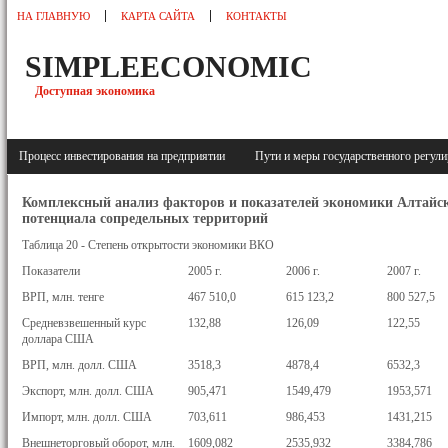
НА ГЛАВНУЮ
КАРТА САЙТА
КОНТАКТЫ
SIMPLEECONOMIC
Доступная экономика
Процесс инвестирования на предприятии
Пути и меры государственного регу
Комплексный анализ факторов и показателей экономики Алтайск
потенциала сопредельных территорий
Таблица 20 - Степень открытости экономики ВКО
Показатели
2005 г.
2006 г.
2007 г.
ВРП, млн. тенге
467 510,0
615 123,2
800 527,5
Средневзвешенный курс
132,88
126,09
122,55
доллара США
ВРП, млн. долл. США
3518,3
4878,4
6532,3
Экспорт, млн. долл. США
905,471
1549,479
1953,571
Импорт, млн. долл. США
703,611
986,453
1431,215
Внешнеторговый оборот, млн.
1609,082
2535,932
3384,786