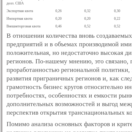
долл. США
Экспортная квота
0,26
0,32
0,30
Импортная квота
0,20
0,20
0,22
Внешнеторговая квота
0,46
0,52
0,52
В отношении количества вновь создаваемы
предприятий и в объемах производимой ими
положительная, но недостаточно высокая д
регионов. По-нашему мнению, это связано, 
проработанностью региональной политики,
развития приграничных регионов и, как сле
грамотность бизнес кругов относительно и
потребностях, особенностях и емкости рын
дополнительных возможностей и выгод межр
перспектив открытия транснациональных к
Помимо анализа основных факторов и крит