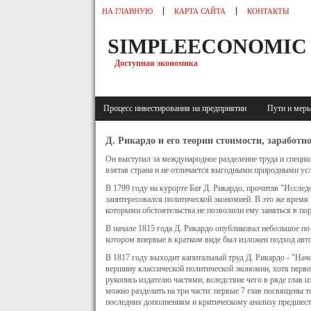
НА ГЛАВНУЮ
КАРТА САЙТА
КОНТАКТЫ
SIMPLEECONOMIC
Доступная экономика
Процесс инвестирования на предприятии
Пути и меры
Д. Рикардо и его теории стоимости, заработ
Он выступал за международное разделение труда и специал
взятая страна и не отличается выгодными природными ус
В 1799 году на курорте Бат Д. Рикардо, прочитав "Исслед
заинтересовался политической экономией. В это же время
которыми обстоятельства не позволили ему заняться в по
В начале 1815 года Д. Рикардо опубликовал небольшое по 
котором впервые в кратком виде был изложен подход авт
В 1817 году выходит капитальный труд Д. Рикардо - "На
вершину классической политической экономии, хотя перво
рукопись издателю частями, вследствие чего в ряде глав 
можно разделить на три части: первые 7 глав посвящены 
последних дополнениям и критическому анализу предшес