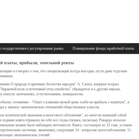
 государственного регулирования рынка
Планирование фонда заработной платы
ной платы, прибыли, земельной ренты
изацию и говорил о том, что специализация всегда выгодна, пусть даже отдельно
ловиями.
ование О природе и причинах богатства народов" А. Смита, впервые всерьез
 "биржевой волк и почтенный отец семейства" обращается и к другим наукам,
ру юности: математике, естествознанию, минералогии.
объему сочинение - "Опыт о влиянии низкой цены хлеба на прибыль с капитала", в
ора к анализу экономических отношений общественных классов.
чала политической экономии и налогового обложения", во многом явивший собой
е издание книги отражало на себе все следы спешки, поскольку Рикардо посылал
изначально можно было наблюдать неточности. Книгу, состоящую из 32 глав, условно
теоретическим системам; экономики; следующие 14 - вопросам налогообложения; 11
твующих экономических учений.