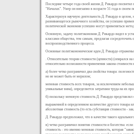
Последние четыре года своей жизни Д. Рикардо посвятил п
"Началах". Умер он внезапно в возрасте 51 года в своем п
Характеризуя научную деятельность Д. Рикардо в целом, 
развивающегося рыночного хозяйства, он успешно применя
политической экономии успешно могут применяться метод
Основную, задачу политэкономии Д. Рикардо видел в уст
классами общества, тем самым, предлагая сосредоточить 
воспроизводственного процесса.
Основные политэкономические идеи Д. Рикардо отражены
. Относительно теории стоимости (ценности) (опирался на
относительно возможности применения закона стоимости 
а) более четко разграничил два свойства товара: полезно
но не может быть ее мерилом;
меновая стоимость всех товаров, за исключением небольш
уникальные вина), определяется затратами труда на их пр
б) поскольку меновую стоимость Д. Рикардо представлял 
выраженной в определенном количестве другого товара или
абсолютная стоимость (то есть субстанция стоимости - зак
Д. Рикардо предположил, что в качестве такого идеальног
в) четко разграничил понятия стоимости и богатства: есл
стоимость - это именно меновая стоимость, которая "завис