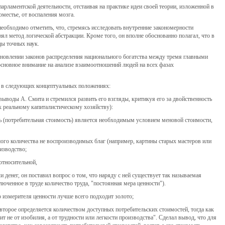
арламентской деятельности, отстаивая на практике идеи своей теории, изложенной в
оместье, от воспаления мозга.
необходимо отметить, что, стремясь исследовать внутренние закономерности
л метод логической абстракции. Кроме того, он вполне обоснованно полагал, что в
ы точных наук.
ановлении законов распределения национального богатства между тремя главными
основное внимание на анализе взаимоотношений людей на всех фазах
 в следующих концептуальных положениях:
 выводы А. Смита и стремился развить его взгляды, критикуя его за двойственность
к реальному капиталистическому хозяйству):
сть (потребительная стоимость) является необходимым условием меновой стоимости,
ого количества не воспроизводимых благ (например, картины старых мастеров или
оизводство;
относительной,
 денег, он поставил вопрос о том, что наряду с ней существует так называемая
люченное в труде количество труда, "постоянная мера ценности").
о измерителя ценности лучше всего подходит золото;
и второе определяется количеством доступных потребительских стоимостей, тогда как
ит не от изобилия, а от трудности или легкости производства". Сделал вывод, что для