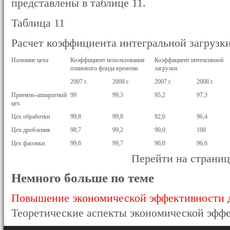
представлены в таблице 11.
Таблица 11
Расчет коэффициента интегральной загруз
Название цеха
Коэффициент использования
Коэффициент интенсивной
планового фонда времени
загрузки
2007 г.
2008 г.
2007 г.
2008 г.
Приемно-аппаратный
99
99,3
95,2
97,3
цех
Цех обработки
99,8
99,8
92,6
96,4
Цех дробления
98,7
99,2
90,0
100
Цех фасовки
99,6
99,7
96,0
96,6
Перейти на страни
Немного больше по теме
Повышение экономической эффективности д
Теоретические аспекты экономической эффе